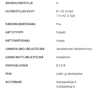
ASUINHUONEISTOJA
6
HUONEISTOJEN KOOT
81 m2 (4 kpl)
115 m2 (2 kpl)
RAKENNUSMATERIAALI
Puu
KATTOTYYPPI
Pulpetti
KATTOMATERIAALI
Huopa
LAMMONJAKOJÄRJESTELMÄ
Vesikiertoinen lattialämmitys
ILMANVAIHTOJÄRJESTELMÄ
Koneellinen
ENERGIALUOKKA
B 2018
PIHA
Leikki- ja oleskelualue
AUTOPAIKAT
Katospaikkoja 6
Autopaikkoja 6