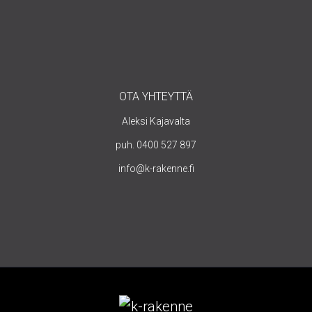
OTA YHTEYTTÄ
Aleksi Kajavalta
puh. 0400 527 897
info@k-rakenne.fi