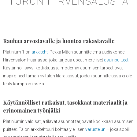
TURUN HIRVENSALOSTA
Rauhaa arvostavalle ja luontoa rakastavalle
Platinium 1 on
arkkitehti
Pekka Mäen suunnittelema uudiskohde
Hirvensalon Haarlassa, joka tarjoaa upeat merelliset
asuinpuitteet
.
Käytännöllisyys, kodikkuus ja modernin asumisen tarpeet ovat
inspiroineet tämän rivitalon tilaratkaisut, joiden suunnittelussa ei ole
tehty kompromisseja.
Käytännölliset ratkaisut, tasokkaat materiaalit ja
erinomainen työnjälki
Platiniumin valoisat ja tilavat asunnot tarjoavat kodikkaan asumisen
puitteet. Talon arkkitehtuuri kohtaa ylellisen
varustelun
– joka sopiii