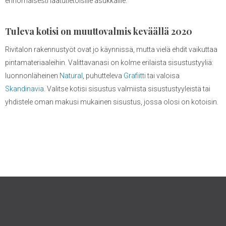
erinomaisesti laatutietoisille asukkaille.
Tuleva kotisi on muuttovalmis keväällä 2020
Rivitalon rakennustyöt ovat jo käynnissä, mutta vielä ehdit vaikuttaa
pintamateriaaleihin. Valittavanasi on kolme erilaista sisustustyyliä:
luonnonläheinen
Natural
, puhutteleva
Grafiitti
tai valoisa
Skandinavia
. Valitse kotisi sisustus valmiista sisustustyyleistä tai
yhdistele oman makusi mukainen sisustus, jossa olosi on kotoisin.